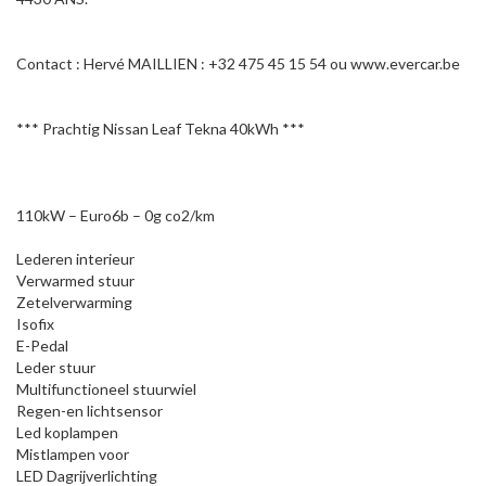
Contact : Hervé MAILLIEN : +32 475 45 15 54 ou www.evercar.be
*** Prachtig Nissan Leaf Tekna 40kWh ***
110kW – Euro6b – 0g co2/km
Lederen interieur
Verwarmed stuur
Zetelverwarming
Isofix
E-Pedal
Leder stuur
Multifunctioneel stuurwiel
Regen-en lichtsensor
Led koplampen
Mistlampen voor
LED Dagrijverlichting