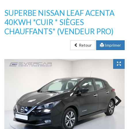
SUPERBE NISSAN LEAF ACENTA
40KWH *CUIR * SIÈGES
CHAUFFANTS*
(VENDEUR PRO)
Retour
Imprimer
Next