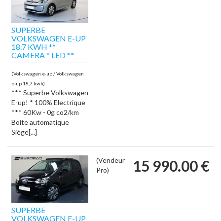
SUPERBE
VOLKSWAGEN E-UP
18.7 KWH **
CAMERA * LED **
(Volkswagen e-up / Volkswagen
e-up 18,7 kwh)
*** Superbe Volkswagen
E-up! * 100% Electrique
*** 60Kw - 0g co2/km
Boite automatique
Siège[...]
(Vendeur
15 990.00 €
Pro)
SUPERBE
VOLKSWAGEN E-UP