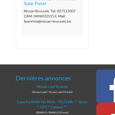
Solar Panel
Nissan Brussels Tel: 027112007
GSM: 0496932515 E-Mail:
fparettia@nissan-brussels.be
Dernières annonces
Nissan Leaf Acenta
(Nissan Leaf / Nissan Leaf 24 kwh)
11-03-2019
Superbe BMW I3s 94Ah - 33.2 kWh ** Sport
* GPS * Camera **
(BMW i3 / BMW i3 33 kwh)