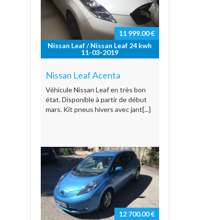
11 999.00 €
Nissan Leaf / Nissan Leaf 24 kwh
11-03-2019
Nissan Leaf Acenta
Véhicule Nissan Leaf en très bon
état. Disponible à partir de début
mars. Kit pneus hivers avec jant[...]
12 700.00 €