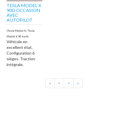
TESLA MODEL X
90D OCCASION
AVEC
AUTOPILOT
(Tesla Model X / Tesla
Model X 90 kwh)
Véhicule en
excellent état.
Configuration 6
sièges. Traction
intégrale.
«
<
>
»