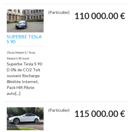
(Particulier)
110 000.00 €
SUPERBE TESLA
S 90
(Tesla Model S / Tesla
Model S 90 kwh)
Superbe Tesla S 90
D 0% de CO2 Toit
ouvrant Recharge
illimitée Internet,
Pack Hifi Pilote
auto[...]
(Particulier)
115 000.00 €