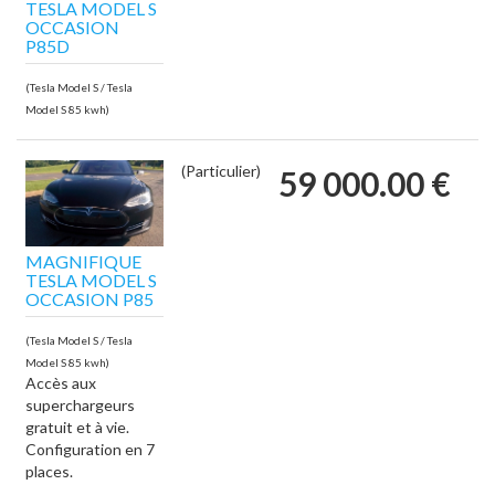
TESLA MODEL S
OCCASION
P85D
(Tesla Model S / Tesla
Model S 85 kwh)
(Particulier)
59 000.00 €
MAGNIFIQUE
TESLA MODEL S
OCCASION P85
(Tesla Model S / Tesla
Model S 85 kwh)
Accès aux
superchargeurs
gratuit et à vie.
Configuration en 7
places.