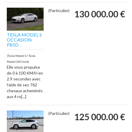
(Particulier)
130 000.00 €
TESLA MODEL S
OCCASION
P85D
(Tesla Model S / Tesla
Model S 85 kwh)
Elle vous propulse
de 0 à 100 KM/H en
2.9 secondes avec
l’aide de ses 762
chevaux acheminés
aux 4 ro[...]
(Particulier)
125 000.00 €