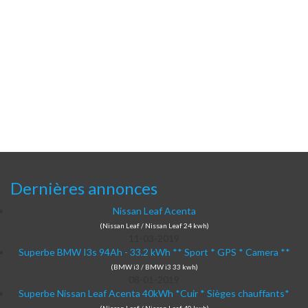
Dernières annonces
Nissan Leaf Acenta
(Nissan Leaf / Nissan Leaf 24 kwh)
11-03-2019
Superbe BMW I3s 94Ah - 33.2 kWh ** Sport * GPS * Camera **
(BMW i3 / BMW i3 33 kwh)
08-01-2019
Superbe Nissan Leaf Acenta 40kWh *Cuir * Sièges chauffants*
(Nissan Leaf / Nissan Leaf 40 kwh)