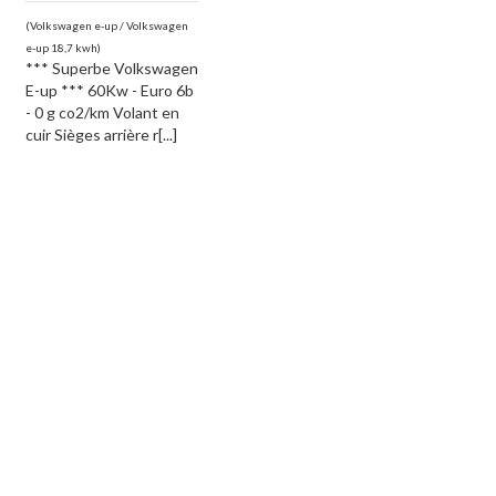
(Volkswagen e-up / Volkswagen
e-up 18,7 kwh)
*** Superbe Volkswagen
E-up *** 60Kw - Euro 6b
- 0 g co2/km Volant en
cuir Sièges arrière r[...]