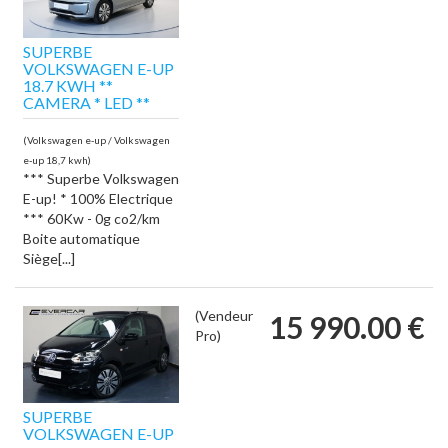
SUPERBE
VOLKSWAGEN E-UP
18.7 KWH **
CAMERA * LED **
(Volkswagen e-up / Volkswagen
e-up 18,7 kwh)
*** Superbe Volkswagen
E-up! * 100% Electrique
*** 60Kw - 0g co2/km
Boite automatique
Siège[...]
(Vendeur
15 990.00 €
Pro)
SUPERBE
VOLKSWAGEN E-UP