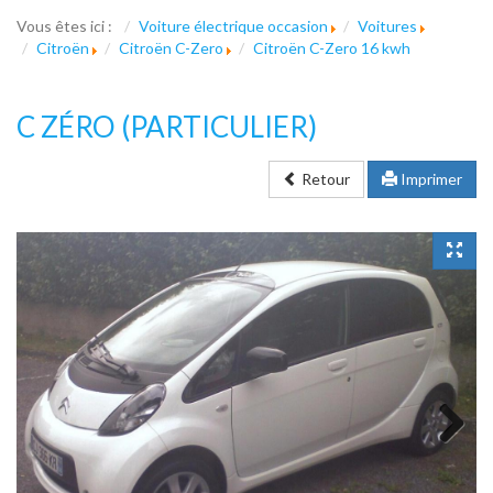
Vous êtes ici :
Voiture électrique occasion
Voitures
Citroën
Citroën C-Zero
Citroën C-Zero 16 kwh
C ZÉRO
(PARTICULIER)
Retour
Imprimer
Next